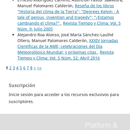
Manuel Palomares Calderón,
Reseña de los libros
"Historia del clima de la Tierra"; "Degrees Kelvin - A
tale of genius, invention and tragedy"; "¿Estamos
cambiando el clima?"
,
Revista Tiempo y Clima: Vol. 5
Núm. 9: Julio 2005
Alejandro Roa Alonso, José María Sánchez-Laulhé
Ollero, Manuel Palomares Calderón,
XXXIV Jornadas
Científicas de la AME; celebraciones del Día
Meteorológico Mundial; y próximas citas
,
Revista
Tiempo y Clima: Vol. 5 Núm. 52: Abril 2016
1
2
3
4
5
6
7
8
>
>>
Suscripción
Inicie sesión para acceder a los recursos exclusivos para
suscriptores.