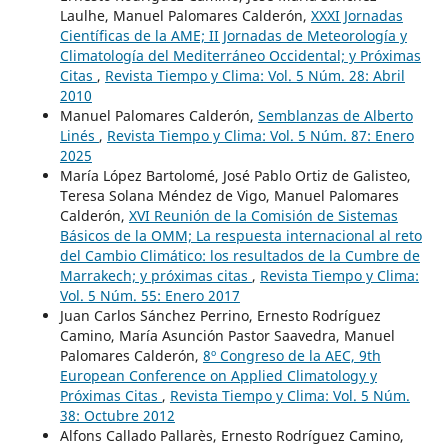
Laulhe, Manuel Palomares Calderón,
XXXI Jornadas
Científicas de la AME; II Jornadas de Meteorología y
Climatología del Mediterráneo Occidental; y Próximas
Citas
,
Revista Tiempo y Clima: Vol. 5 Núm. 28: Abril
2010
Manuel Palomares Calderón,
Semblanzas de Alberto
Linés
,
Revista Tiempo y Clima: Vol. 5 Núm. 87: Enero
2025
María López Bartolomé, José Pablo Ortiz de Galisteo,
Teresa Solana Méndez de Vigo, Manuel Palomares
Calderón,
XVI Reunión de la Comisión de Sistemas
Básicos de la OMM; La respuesta internacional al reto
del Cambio Climático: los resultados de la Cumbre de
Marrakech; y próximas citas
,
Revista Tiempo y Clima:
Vol. 5 Núm. 55: Enero 2017
Juan Carlos Sánchez Perrino, Ernesto Rodríguez
Camino, María Asunción Pastor Saavedra, Manuel
Palomares Calderón,
8º Congreso de la AEC, 9th
European Conference on Applied Climatology y
Próximas Citas
,
Revista Tiempo y Clima: Vol. 5 Núm.
38: Octubre 2012
Alfons Callado Pallarès, Ernesto Rodríguez Camino,