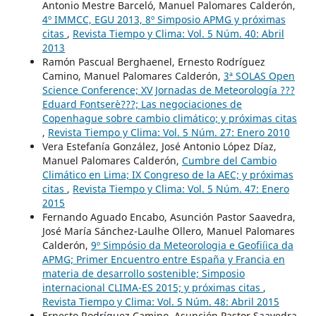
Antonio Mestre Barceló, Manuel Palomares Calderón,
4º IMMCC, EGU 2013, 8º Simposio APMG y próximas
citas
,
Revista Tiempo y Clima: Vol. 5 Núm. 40: Abril
2013
Ramón Pascual Berghaenel, Ernesto Rodríguez
Camino, Manuel Palomares Calderón,
3ª SOLAS Open
Science Conference; XV Jornadas de Meteorología ???
Eduard Fontserè???; Las negociaciones de
Copenhague sobre cambio climático; y próximas citas
,
Revista Tiempo y Clima: Vol. 5 Núm. 27: Enero 2010
Vera Estefanía González, José Antonio López Díaz,
Manuel Palomares Calderón,
Cumbre del Cambio
Climático en Lima; IX Congreso de la AEC; y próximas
citas
,
Revista Tiempo y Clima: Vol. 5 Núm. 47: Enero
2015
Fernando Aguado Encabo, Asunción Pastor Saavedra,
José María Sánchez-Laulhe Ollero, Manuel Palomares
Calderón,
9º Simpósio da Meteorologia e Geofiíica da
APMG; Primer Encuentro entre España y Francia en
materia de desarrollo sostenible; Simposio
internacional CLIMA-ES 2015; y próximas citas
,
Revista Tiempo y Clima: Vol. 5 Núm. 48: Abril 2015
Ernesto Rodríguez Camino, Asunción Pastor Saavedra,