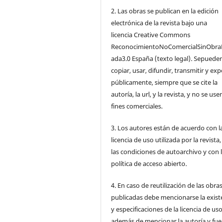
2. Las obras se publican en la edición
electrónica de la revista bajo una
licencia Creative Commons
ReconocimientoNoComercialSinObra
ada3.0 España (texto legal). Sepuede
copiar, usar, difundir, transmitir y ex
públicamente, siempre que se cite la
autoría, la url, y la revista, y no se us
fines comerciales.
3. Los autores están de acuerdo con l
licencia de uso utilizada por la revista
las condiciones de autoarchivo y con 
política de acceso abierto.
4. En caso de reutilización de las obra
publicadas debe mencionarse la exist
y especificaciones de la licencia de us
además de mencionar la autoría y fu