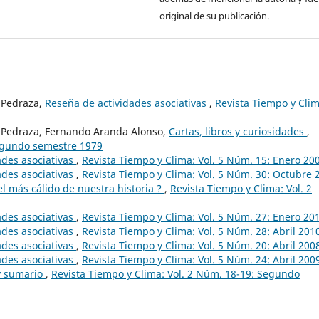
original de su publicación.
 Pedraza,
Reseña de actividades asociativas
,
Revista Tiempo y Clim
e Pedraza, Fernando Aranda Alonso,
Cartas, libros y curiosidades
,
Segundo semestre 1979
ades asociativas
,
Revista Tiempo y Clima: Vol. 5 Núm. 15: Enero 20
ades asociativas
,
Revista Tiempo y Clima: Vol. 5 Núm. 30: Octubre 
el más cálido de nuestra historia ?
,
Revista Tiempo y Clima: Vol. 2
ades asociativas
,
Revista Tiempo y Clima: Vol. 5 Núm. 27: Enero 20
ades asociativas
,
Revista Tiempo y Clima: Vol. 5 Núm. 28: Abril 201
ades asociativas
,
Revista Tiempo y Clima: Vol. 5 Núm. 20: Abril 200
ades asociativas
,
Revista Tiempo y Clima: Vol. 5 Núm. 24: Abril 200
 y sumario
,
Revista Tiempo y Clima: Vol. 2 Núm. 18-19: Segundo