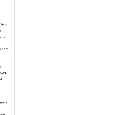
Deriv
n
poner
en para
a
, con
la
s
encia
o
ente