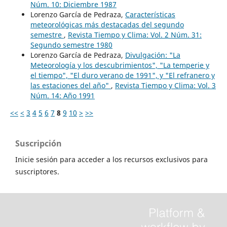
Núm. 10: Diciembre 1987
Lorenzo García de Pedraza,
Características
meteorológicas más destacadas del segundo
semestre
,
Revista Tiempo y Clima: Vol. 2 Núm. 31:
Segundo semestre 1980
Lorenzo García de Pedraza,
Divulgación: "La
Meteorología y los descubrimientos", "La temperie y
el tiempo", "El duro verano de 1991", y "El refranero y
las estaciones del año"
,
Revista Tiempo y Clima: Vol. 3
Núm. 14: Año 1991
<<
<
3
4
5
6
7
8
9
10
>
>>
Suscripción
Inicie sesión para acceder a los recursos exclusivos para
suscriptores.