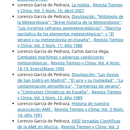
Lorenzo García de Pedraza,
La niebla
,
Revista Tiempo
y Clima: Vol. 5 Núm. 16: Abril 2007
Lorenzo García de Pedraza,
Divulgación: "Mitología de
la Meteorología"; "Breve historia de la Meteorología";
"Los inciertos refranes agometeorológicos"; "Marcha
periódica de los elementos meteorológicos"; y "El
verano y su meteorología en España"
,
Revista Tiempo
y Clima: Vol. 3 Núm. 11: Año 1988
Lorenzo García de Pedraza, Carlos García Vega,
Combates marítimos y adversas condiciones
meteorológicas
,
Revista Tiempo y Clima: Vol. 4 Núm.
18-19: Enero/Mayo 1995
Lorenzo García de Pedraza,
Divulgación: "Las lluvias
de San Isidro en Madrid", "El aire y su humedad", "La
contaminación atmosférica", "Tormentas de verano",
y "Contrastes Climáticos de España"
,
Revista Tiempo
y Clima: Vol. 3 Núm. 12: Año 1989
Lorenzo García de Pedraza,
Historia de nuestra
asociciación AME
,
Revista Tiempo y Clima: Vol. 3 Núm.
14: Año 1991
Lorenzo García de Pedraza,
XVIII Jornadas Científicas
de la AME en Murcia
,
Revista Tiempo y Clima: Vol. 3