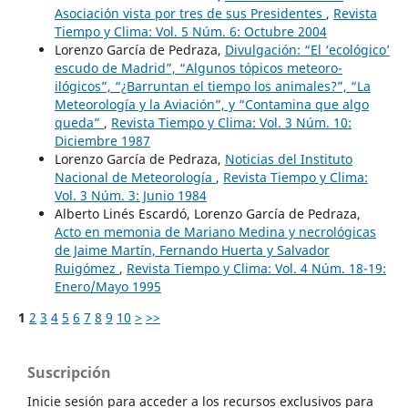
Asociación vista por tres de sus Presidentes
,
Revista
Tiempo y Clima: Vol. 5 Núm. 6: Octubre 2004
Lorenzo García de Pedraza,
Divulgación: “El ‘ecológico’
escudo de Madrid”, “Algunos tópicos meteoro-
ilógicos”, “¿Barruntan el tiempo los animales?”, “La
Meteorología y la Aviación”, y “Contamina que algo
queda”
,
Revista Tiempo y Clima: Vol. 3 Núm. 10:
Diciembre 1987
Lorenzo García de Pedraza,
Noticias del Instituto
Nacional de Meteorología
,
Revista Tiempo y Clima:
Vol. 3 Núm. 3: Junio 1984
Alberto Linés Escardó, Lorenzo García de Pedraza,
Acto en memonia de Mariano Medina y necrológicas
de Jaime Martín, Fernando Huerta y Salvador
Ruigómez
,
Revista Tiempo y Clima: Vol. 4 Núm. 18-19:
Enero/Mayo 1995
1
2
3
4
5
6
7
8
9
10
>
>>
Suscripción
Inicie sesión para acceder a los recursos exclusivos para