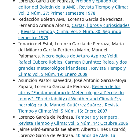
Lorenzo García de Pedraza,
Prólogo y epílogo del
editor del Boletín de la AME
,
Revista Tiempo y Clima:
Vol. 2 Núm. 27: Primer semestre 1978
Redacción Boletín AME, Lorenzo García de Pedraza,
Fernando Aranda Alonso,
Cartas, libros y curiosidades
,
Revista Tiempo y Clima: Vol. 2 Núm. 30: Segundo
semestre 1979
Ignacio del Estal, Lorenzo García de Pedraza, María
del Milagro García-Pertierra Marín, Manuel
Palomares,
Necrológicas de Arturo Azpiroz Yoldi,
Rafael Cubero Robles, Carmen Durántez Relea, y dos
grandes meteorológos irlandeses
,
Revista Tiempo y
Clima: Vol. 5 Núm. 19: Enero 2008
Asunción Pastor Saavedra, José Antonio García-Moya
Zapata, Lorenzo García de Pedraza,
Reseña de los
libros "Fondamentaux de Météorologie à l'école du
temps"; "Predictability of Weather and Climate"; y
necrológica de Manuel Gutiérrez Suárez
,
Revista
Tiempo y Clima: Vol. 5 Núm. 15: Enero 2007
Lorenzo García de Pedraza,
Temperie y tempero
,
Revista Tiempo y Clima: Vol. 5 Núm. 14: Octubre 2006
Jaime Miró-Granada Gelabert, Alberto Linés Escardó,
Lorenzo García de Pedraza,
40 años de AME: La