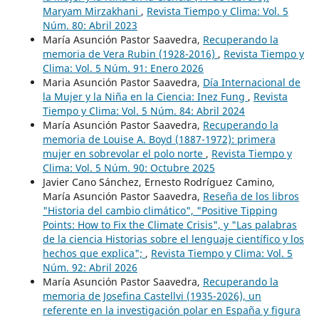
Maryam Mirzakhani
,
Revista Tiempo y Clima: Vol. 5
Núm. 80: Abril 2023
María Asunción Pastor Saavedra,
Recuperando la
memoria de Vera Rubin (1928-2016)
,
Revista Tiempo y
Clima: Vol. 5 Núm. 91: Enero 2026
Maria Asunción Pastor Saavedra,
Día Internacional de
la Mujer y la Niña en la Ciencia: Inez Fung
,
Revista
Tiempo y Clima: Vol. 5 Núm. 84: Abril 2024
María Asunción Pastor Saavedra,
Recuperando la
memoria de Louise A. Boyd (1887-1972): primera
mujer en sobrevolar el polo norte
,
Revista Tiempo y
Clima: Vol. 5 Núm. 90: Octubre 2025
Javier Cano Sánchez, Ernesto Rodríguez Camino,
María Asunción Pastor Saavedra,
Reseña de los libros
"Historia del cambio climático", "Positive Tipping
Points: How to Fix the Climate Crisis", y "Las palabras
de la ciencia Historias sobre el lenguaje científico y los
hechos que explica";
,
Revista Tiempo y Clima: Vol. 5
Núm. 92: Abril 2026
María Asunción Pastor Saavedra,
Recuperando la
memoria de Josefina Castellvi (1935-2026), un
referente en la investigación polar en España y figura