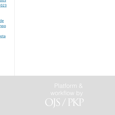
2005
2023
 de
empo
osta