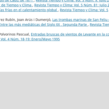
ado de Cádiz de 1671
,
Revista Tiempo y Clima: Vol. 5 Núm. 9: Julio 
r de Tiempo y Clima
,
Revista Tiempo y Clima: Vol. 5 Núm. 81: Julio 
as frías en el calentamiento global
,
Revista Tiempo y Clima: Vol. 5
rez Rubín, Joan Arús i Dumenjó,
Las trombas marinas de San Feliu
 Entre las más mediáticas del Siglo XX . Segunda Parte
,
Revista Ti
Polvorinos Pascual,
Entradas bruscas de vientos de Levante en la c
: Vol. 4 Núm. 18-19: Enero/Mayo 1995