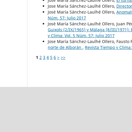
José María Sánchez-Laulhe Ollero,
El torn
Jose María Sánchez-Laulhé Ollero,
Directo
José María Sánchez-Laulhé Ollero,
Anomalí
Núm. 57: Julio 2017
José María Sánchez-Laulhé Ollero, Juan Pé
Guixols (2/IX/1965) y Málaga (8/III/1971):
y Clima: Vol. 5 Núm. 57: Julio 2017
Jose María Sánchez-Laulhé Ollero, Fausto 
norte de Alborán
,
Revista Tiempo y Clima
1
2
3
4
5
6
>
>>