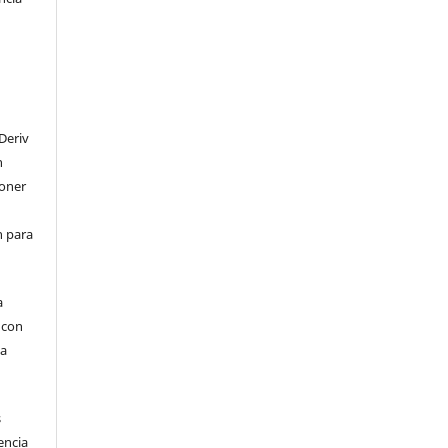
Deriv
n
poner
en para
a
, con
la
s
encia