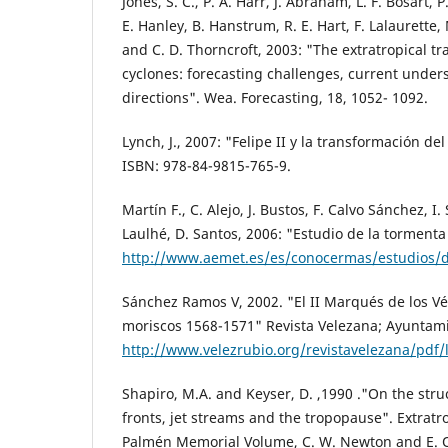
Jones, S. C., P. A. Harr, J. Abraham, L. F. Bosart, P.
E. Hanley, B. Hanstrum, R. E. Hart, F. Lalaurette, 
and C. D. Thorncroft, 2003: "The extratropical tra
cyclones: forecasting challenges, current under
directions". Wea. Forecasting, 18, 1052- 1092.
Lynch, J., 2007: "Felipe II y la transformación del 
ISBN: 978-84-9815-765-9.
Martín F., C. Alejo, J. Bustos, F. Calvo Sánchez, I
Laulhé, D. Santos, 2006: "Estudio de la tormenta 
http://www.aemet.es/es/conocermas/estudios/de
Sánchez Ramos V, 2002. "El II Marqués de los Vél
moriscos 1568-1571" Revista Velezana; Ayuntami
http://www.velezrubio.org/revistavelezana/pdf/
Shapiro, M.A. and Keyser, D. ,1990 ."On the str
fronts, jet streams and the tropopause". Extratro
Palmén Memorial Volume, C. W. Newton and E. O