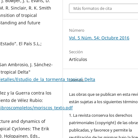
 J. Bowyer, J. L. Evans, D.
M. R. Sinclair, R. K. Smith
Más formatos de cita
nsition of tropical
standing and future
Número
Vol. 5 Núm. 54: Octubre 2016
Estado". El País S.L.;
Sección
Artículos
. San Ambrosio, J. Sánchez-
tropical Delta"
talles/Estudio_de_la_tormenta_tropical_Delta
Licencia
ez y la Guerra contra los
Las obras que se publican en esta rev
ento de Vélez Rubio:
están sujetas a los siguientes término
libroscompletos/moriscos_texto.pdf
1. La revista conserva los derechos
ucture and dynamics of
patrimoniales (copyright) de las obra
pical Cyclones: The Erik
publicadas, y favorece y permite la
. Holopainen, Eds.,
reutilización de las mismas bajo la lice