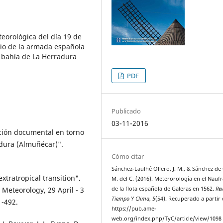
teorológica del día 19 de
gio de la armada española
a bahía de La Herradura
PDF
Publicado
03-11-2016
ción documental en torno
dura (Almuñécar)".
Cómo citar
Sánchez-Laulhé Ollero, J. M., & Sánchez de
extratropical transition".
M. del C. (2016). Meterorología en el Nauf
 Meteorology, 29 April - 3
de la flota española de Galeras en 1562.
Rev
Tiempo Y Clima
,
5
(54). Recuperado a partir
1-492.
https://pub.ame-
web.org/index.php/TyC/article/view/1098