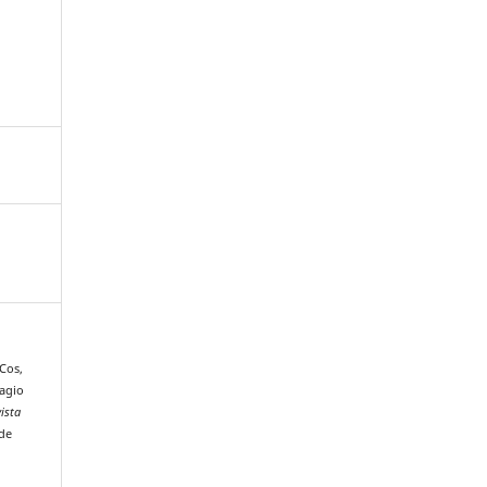
 Cos,
ragio
ista
 de