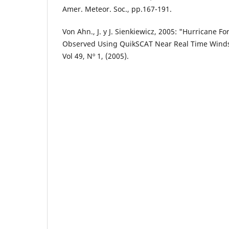
Amer. Meteor. Soc., pp.167-191.
Von Ahn., J. y J. Sienkiewicz, 2005: "Hurricane Fo
Observed Using QuikSCAT Near Real Time Winds
Vol 49, Nº 1, (2005).