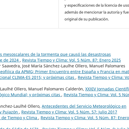
y especificaciones de la licencia de us
además de mencionar la autoría y fu
original de su publicación.
s mesoscalares de la tormenta que causó las desastrosas
re de 2024
,
Revista Tiempo y Clima: Vol. 5 Núm. 87: Enero 2025
 Saavedra, José María Sánchez-Laulhe Ollero, Manuel Palomares
eofiíica da APMG; Primer Encuentro entre España y Francia en mat
acional CLIMA-ES 2015; y próximas citas
,
Revista Tiempo y Clima: Vo
-Laulhé Ollero, Manuel Palomares Calderón,
XXXIV Jornadas Científ
ógico Mundial; y próximas citas
,
Revista Tiempo y Clima: Vol. 5 Nú
ánchez-Laulhé Ollero,
Antecedentes del Servicio Meteorológico en
 y Pujazón
,
Revista Tiempo y Clima: Vol. 5 Núm. 57: Julio 2017
r de Tiempo y Clima
,
Revista Tiempo y Clima: Vol. 5 Núm. 87: Enero