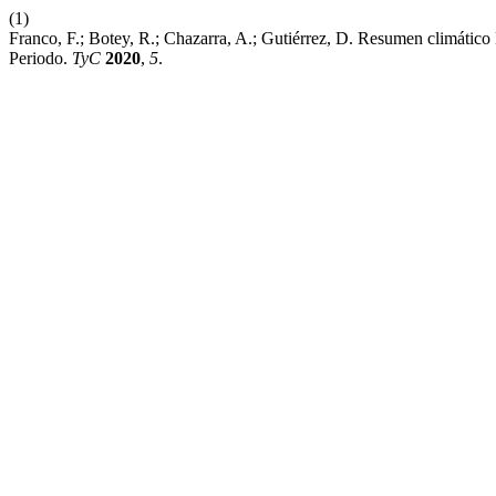
(1)
Franco, F.; Botey, R.; Chazarra, A.; Gutiérrez, D. Resumen climát
Periodo.
TyC
2020
,
5
.